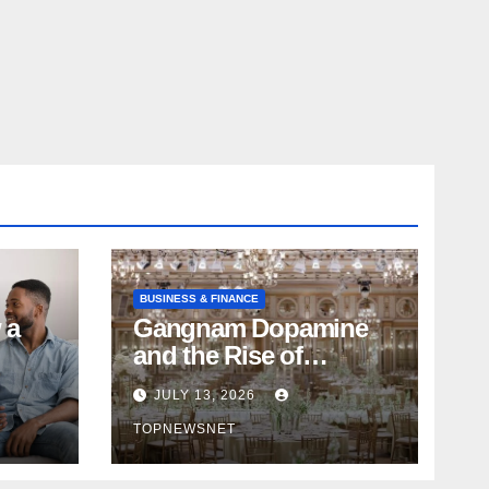
BUSINESS & FINANCE
 a
Gangnam Dopamine
and the Rise of
p
Experience-Based
JULY 13, 2026
Nightlife in South
TOPNEWSNET
Korea