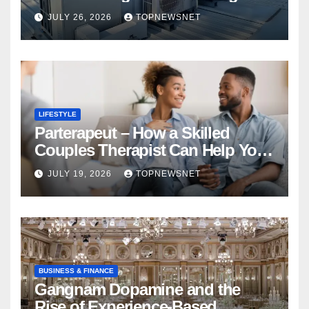
Financial Mistake
JULY 26, 2026
TOPNEWSNET
LIFESTYLE
Parterapeut – How a Skilled
Couples Therapist Can Help You
Rebuild Your Relationship
JULY 19, 2026
TOPNEWSNET
BUSINESS & FINANCE
Gangnam Dopamine and the
Rise of Experience-Based