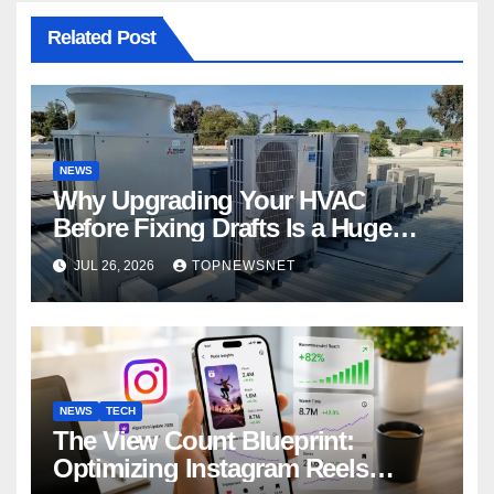
Related Post
NEWS
Why Upgrading Your HVAC
Before Fixing Drafts Is a Huge
Financial Mistake
JUL 26, 2026
TOPNEWSNET
NEWS
TECH
The View Count Blueprint:
Optimizing Instagram Reels