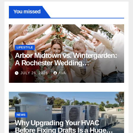
You missed
LIFESTYLE
Arbor Midtown vs. Wintergarden:
A Rochester Wedding
Photography Perspective
JULY 26, 2026
AVA
NEWS
Why Upgrading Your HVAC
Before Fixing Drafts Is a Huge