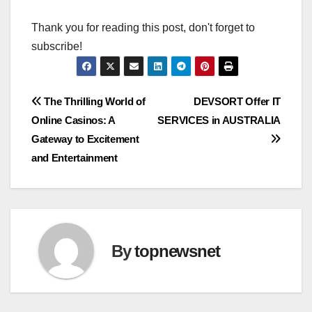
Thank you for reading this post, don't forget to
subscribe!
Post
The Thrilling World of
DEVSORT Offer IT
Online Casinos: A
SERVICES in AUSTRALIA
navigation
Gateway to Excitement
and Entertainment
By
topnewsnet